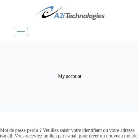
P
a
s
s
e
r
a
u
c
o
n
t
e
My account
n
u
Mot de passe perdu ? Veuillez saisir votre identifiant ou votre adresse
e-mail. Vous recevrez un lien par e-mail pour créer un nouveau mot de