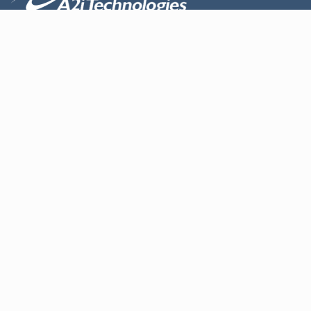
À propos
Conception
Produits
Contact
Services
Maintenance et réparation
Armoire électrique