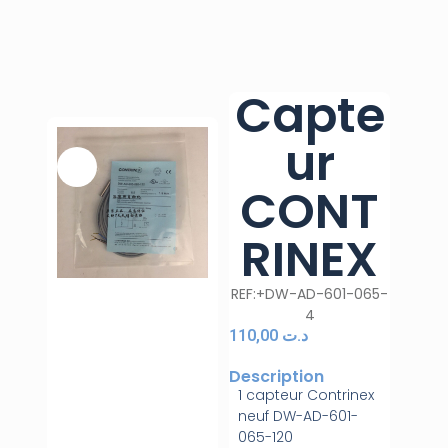
Capte
ur
CONT
RINEX
REF:+DW-AD-601-065-
4
110,00
د.ت
Description
1 capteur Contrinex
neuf DW-AD-601-
065-120