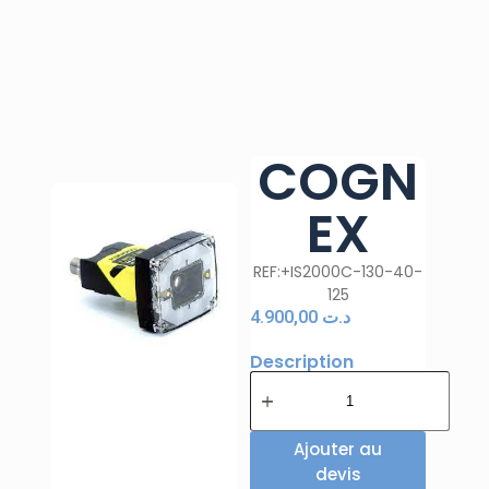
COGN
EX
REF:+IS2000C-130-40-
125
4.900,00
د.ت
Description
Ajouter au
devis