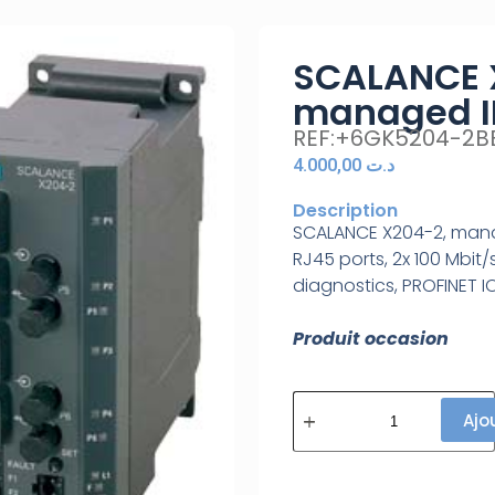
SCALANCE 
managed I
REF:+6GK5204-2B
4.000,00
د.ت
Description
SCALANCE X204-2, manag
RJ45 ports, 2x 100 Mbit
diagnostics, PROFINET I
Produit occasion
Ajo