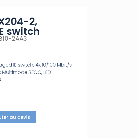
X204-2,
E switch
B10-2AA3
ed IE switch, 4x 10/100 Mbit/s
/s Multimode BFOC, LED
O
uter au devis