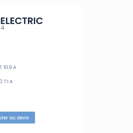
ELECTRIC
N4
 10.9 A
 7.1 A
uter au devis