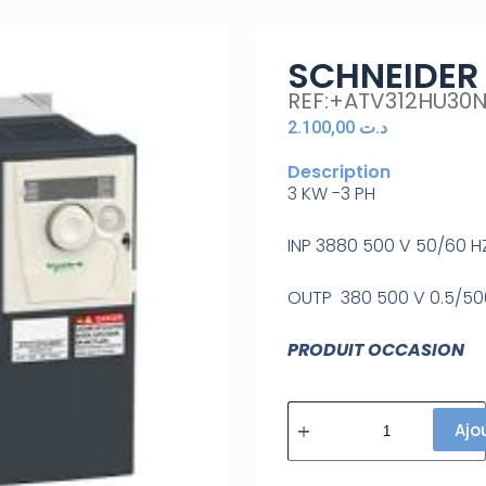
SCHNEIDER 
REF:+ATV312HU30
2.100,00
د.ت
Description
3 KW -3 PH
INP 3880 500 V 50/60 HZ
OUTP 380 500 V 0.5/500
PRODUIT OCCASION
Ajo