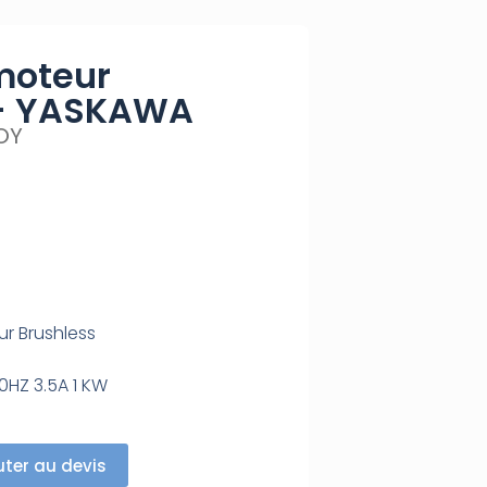
moteur
 – YASKAWA
OY
ur Brushless
HZ 3.5A 1 KW
uter au devis