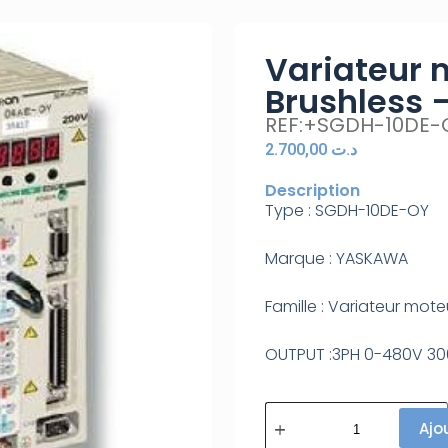
Variateur 
Brushless
REF:+SGDH-10DE-
2.700,00
د.ت
Description
Type :
SGDH-10DE-OY
Marque :
YASKAWA
Famille :
Variateur mote
OUTPUT :3PH 0-480V 300
Ajo