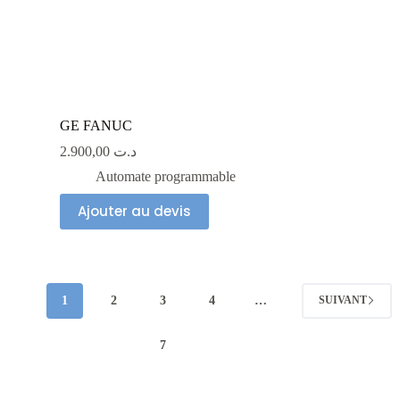
GE FANUC
2.900,00
د.ت
Automate programmable
Ajouter au devis
1
2
3
4
…
SUIVANT
7