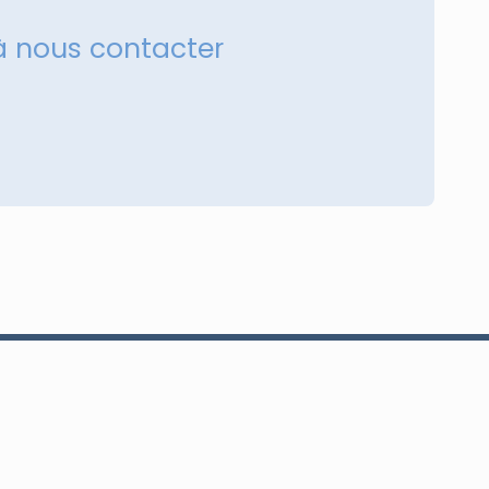
à nous contacter
+216 98 273 912
sales@a2i-tech.com