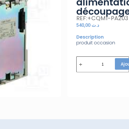
alimentati
découpage
REF:+CQM1-PA203
540,00
د.ت
Description
produit occasion
Ajo