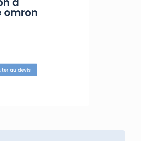
on à
 omron
uter au devis