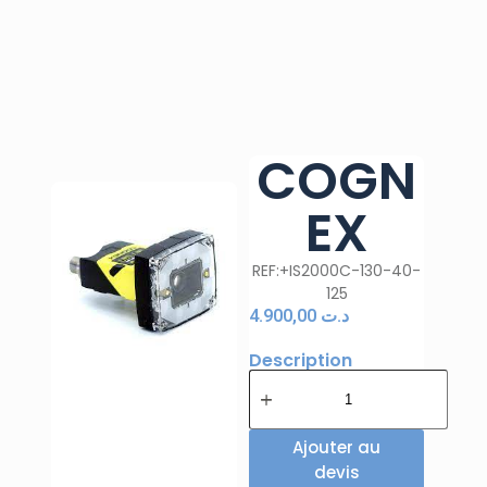
COGN
EX
REF:+IS2000C-130-40-
125
4.900,00
د.ت
Description
Ajouter au
devis