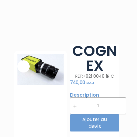
COGN
EX
REF:+821 0048 1R C
740,00
د.ت
Description
Ajouter au
devis