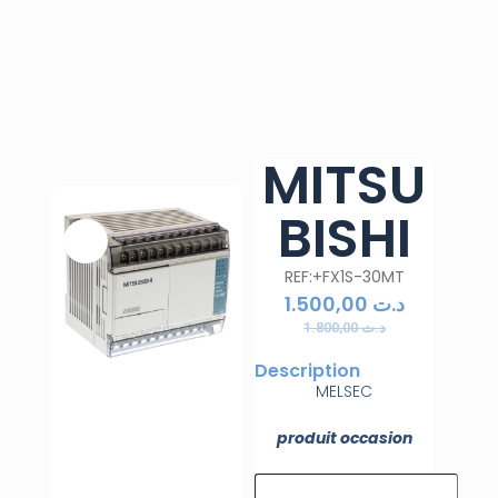
MITSU
BISHI
REF:+FX1S-30MT
1.500,00
د.ت
1.800,00
د.ت
Description
MELSEC
produit occasion