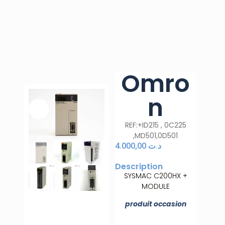
Omro
n
REF:+ID215 , 0C225
,MD501,0D501
4.000,00
د.ت
Description
SYSMAC C200HX +
MODULE
produit occasion