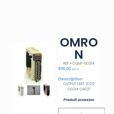
OMRO
N
REF:+CQM1-0D214
800,00
د.ت
Description
OUTPUT UNIT ID212
OD214 OA021
Produit occasion