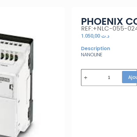
PHOENIX C
REF:+NLC-055-02
1.050,00
د.ت
Description
NANOLINE
Ajo