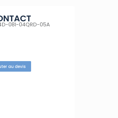
ONTACT
4D-08I-04QRD-05A
uter au devis