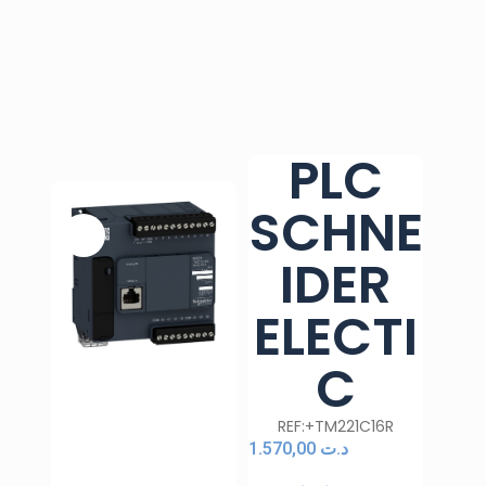
PLC
SCHNE
IDER
ELECTI
C
REF:+TM221C16R
1.570,00
د.ت