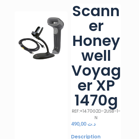
Scann
er
Honey
well
Voyag
er XP
1470g
REF:+1470G2D-2USB-1-
N
490,00
د.ت
Description