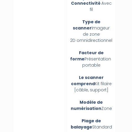
Connectivité
Avec
fil
Type de
scanner
Imageur
de zone
2D
omnidirectionnel
Facteur de
forme
Présentation
portable
Le scanner
comprend
Kit filaire
[câble, support]
Modèle de
numérisation
Zone
Plage de
balayage
Standard