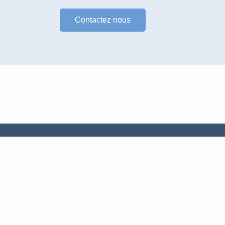
Contactez nous
Services
Maintenance et réparation
Armoire électrique
Automatisme