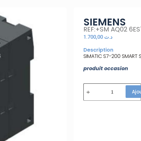
SIEMENS
REF:+SM AQ02 6E
1.700,00
د.ت
Description
SIMATIC S7-200 SMART S
produit occasion
Ajo