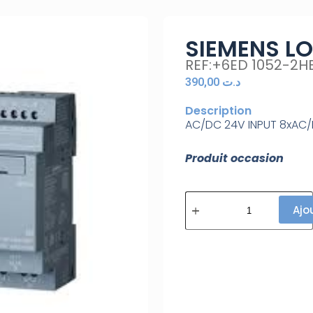
SIEMENS L
REF:+6ED 1052-2H
390,00
د.ت
Description
AC/DC 24V INPUT 8xAC
Produit occasion
Ajo