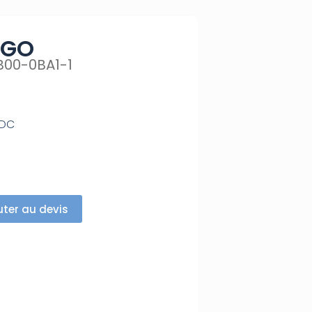
OGO
B00-0BA1-1
/DC
uter au devis