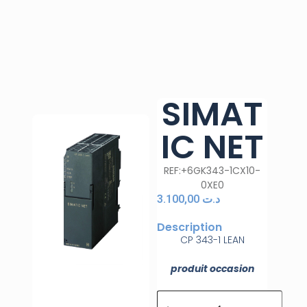
SIMAT
IC NET
REF:+6GK343-1CX10-
0XE0
3.100,00
د.ت
Description
CP 343-1 LEAN
produit occasion