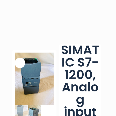
SIMAT
IC S7-
1200,
Analo
g
input