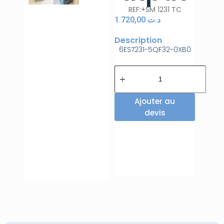
REF:+SM 1231 TC
1.720,00
د.ت
Description
6ES7231-5QF32-0XB0
Ajouter au
devis