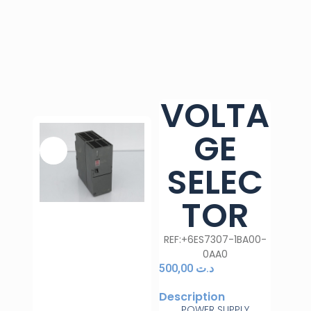
VOLTA
GE
SELEC
TOR
REF:+6ES7307-1BA00-
0AA0
500,00
د.ت
Description
POWER SUPPLY